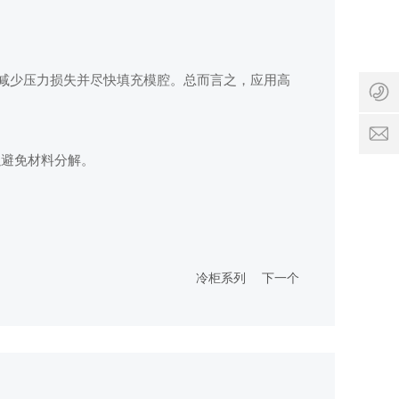
1
5
s
8
a
6
e
1
量减少压力损失并尽快填充模腔。总而言之，应用高
s
6
2
x
1
h
6
度以避免材料分解。
s
5
y.
6
s
c
n
冷柜系列
下一个