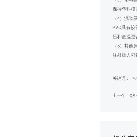
保持塑料模
（4）流道
PVC具有
压和低温更
（5）其他
注射压力可达
P
关键词：
上一个
冷柜