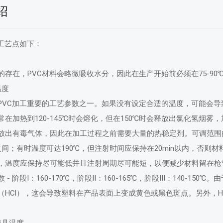
绍
塑工艺点如下：
存在，PVC材料会略微吸收水分，因此在生产开始前必须在75-90℃的温
温度
PVC加工重要的工艺参数之一。如果没有设定合适的温度，可能会导
在加热到120-145℃时会熔化，但在150℃时会释放出氯化氢烟雾，
放出有毒气体，因此在加工过程之前需要大量的热稳定剂。可调范围
0℃之间；有时温度可达190℃，但注射时间应保持在20min以内，否
，温度应保持尽可能低并且注射周期尽可能短，以便减少材料留在枪
- 阶段I：160-170℃，阶段II：160-165℃，阶段III：140-
（HCl），这会导致塑料在产品表面上变成黄色或黑色斑点。另外，H
模具温度