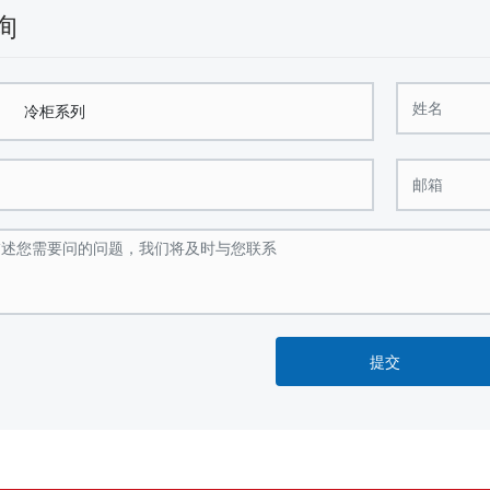
询
：
冷柜系列
提交