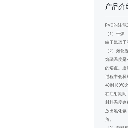
产品介
PVC的注
（1）干燥
由于氯离子的
（2）熔化
熔融温度是
的熔点。通常
过程中会释
40到16
在注射期间
材料温度参数 
放出氯化氢
角。
（3）塑料