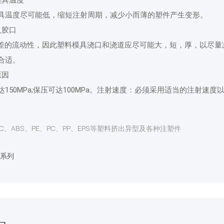
具温度尽可能低，缩短注射周期，减少小而薄的塑件产生变形。
及胶口
较差的流动性，因此塑料模具浇口和浇道应尽可能大，短，厚，以尽
合适。
原因
150MPa;保压可达100MPa。注射速度：必须采用适当的注射速
VC、ABS、PE、PC、PP、EPS等塑料挤出异型及各种注塑件
系列